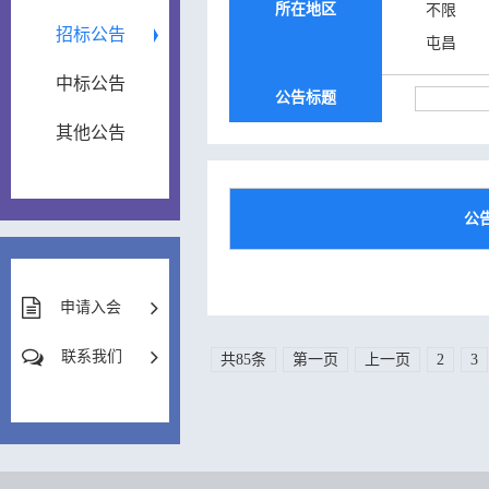
所在地区
不限
招标公告
屯昌
中标公告
公告标题
其他公告
公
申请入会
联系我们
共85条
第一页
上一页
2
3