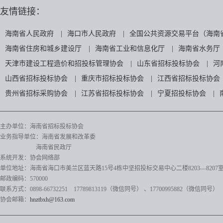
友情链接：
海南省人民政府
|
海口市人民政府
|
全国公共资源交易平台（海南
海南省住房和城乡建设厅
|
海南省工业和信息化厅
|
海南省水务厅
天津市建设工程造价和招投标管理协会
|
山东省招标投标协会
|
河
山西省招标投标协会
|
重庆市招标投标协会
|
江西省招标投标协会
贵州省招标采购协会
|
江苏省招标投标协会
|
宁夏招投标协会
|
主办单位：海南省招标投标协会
业务指导单位：海南省发展和改革委
海南省民政厅
系统开发：协会网络部
单位地址：海南省海口市美兰区蓝天路15号4栋中坚招投标交易中心二楼8203—8207
邮政编码：570000
联系方式：0898-66732251 17789813119（微信同号）
、17700995882
（微信同号）
协会邮箱：
hnztbxh@163.com