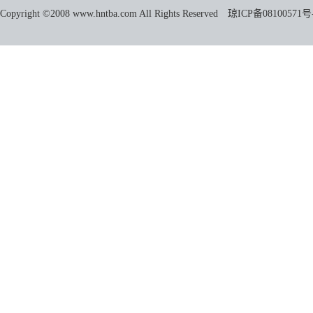
Copyright ©2008 www.hntba.com All Rights Reserved
琼ICP备08100571号