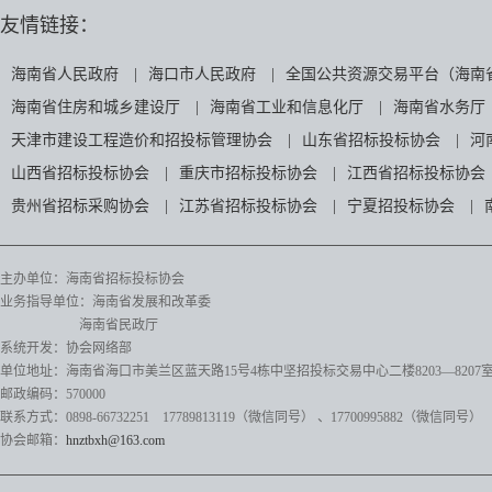
友情链接：
海南省人民政府
|
海口市人民政府
|
全国公共资源交易平台（海南
海南省住房和城乡建设厅
|
海南省工业和信息化厅
|
海南省水务厅
天津市建设工程造价和招投标管理协会
|
山东省招标投标协会
|
河
山西省招标投标协会
|
重庆市招标投标协会
|
江西省招标投标协会
贵州省招标采购协会
|
江苏省招标投标协会
|
宁夏招投标协会
|
主办单位：海南省招标投标协会
业务指导单位：海南省发展和改革委
海南省民政厅
系统开发：协会网络部
单位地址：海南省海口市美兰区蓝天路15号4栋中坚招投标交易中心二楼8203—8207
邮政编码：570000
联系方式：0898-66732251 17789813119（微信同号）
、17700995882
（微信同号）
协会邮箱：
hnztbxh@163.com