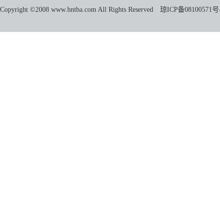
Copyright ©2008 www.hntba.com All Rights Reserved
琼ICP备08100571号