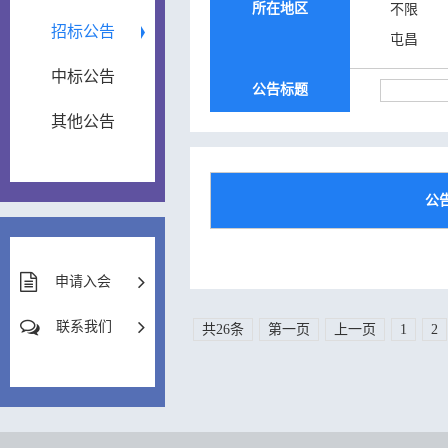
所在地区
不限
招标公告
屯昌
中标公告
公告标题
其他公告
公
申请入会
联系我们
共26条
第一页
上一页
1
2