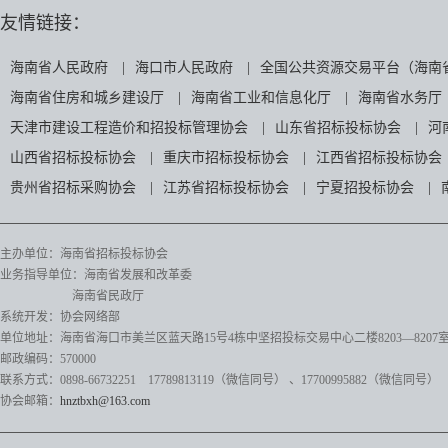
友情链接：
海南省人民政府
|
海口市人民政府
|
全国公共资源交易平台（海南
海南省住房和城乡建设厅
|
海南省工业和信息化厅
|
海南省水务厅
天津市建设工程造价和招投标管理协会
|
山东省招标投标协会
|
河
山西省招标投标协会
|
重庆市招标投标协会
|
江西省招标投标协会
贵州省招标采购协会
|
江苏省招标投标协会
|
宁夏招投标协会
|
主办单位：海南省招标投标协会
业务指导单位：海南省发展和改革委
海南省民政厅
系统开发：协会网络部
单位地址：海南省海口市美兰区蓝天路15号4栋中坚招投标交易中心二楼8203—8207
邮政编码：570000
联系方式：0898-66732251 17789813119（微信同号）
、17700995882
（微信同号）
协会邮箱：
hnztbxh@163.com