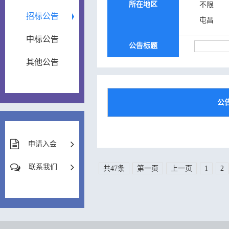
所在地区
不限
招标公告
屯昌
中标公告
公告标题
其他公告
公
申请入会
联系我们
共47条
第一页
上一页
1
2