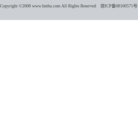
Copyright ©2008 www.hntba.com All Rights Reserved
琼ICP备08100571号