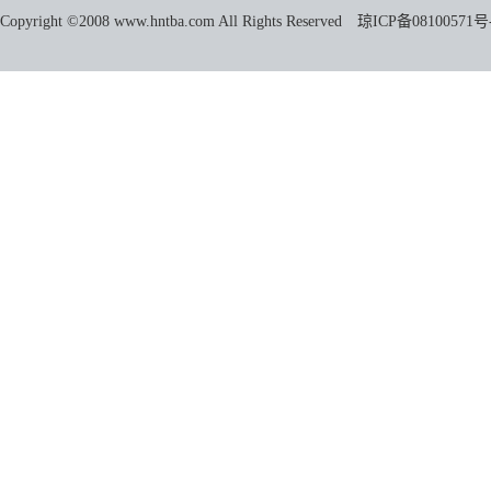
Copyright ©2008 www.hntba.com All Rights Reserved
琼ICP备08100571号