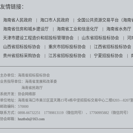
友情链接：
海南省人民政府
|
海口市人民政府
|
全国公共资源交易平台（海南
海南省住房和城乡建设厅
|
海南省工业和信息化厅
|
海南省水务厅
天津市建设工程造价和招投标管理协会
|
山东省招标投标协会
|
河
山西省招标投标协会
|
重庆市招标投标协会
|
江西省招标投标协会
贵州省招标采购协会
|
江苏省招标投标协会
|
宁夏招投标协会
|
主办单位：海南省招标投标协会
业务指导单位：海南省发展和改革委
海南省民政厅
系统开发：协会网络部
单位地址：海南省海口市美兰区蓝天路15号4栋中坚招投标交易中心二楼8203—8207
邮政编码：570000
联系方式：0898-66732251 17789813119（微信同号）
、17700995882
（微信同号）
协会邮箱：
hnztbxh@163.com