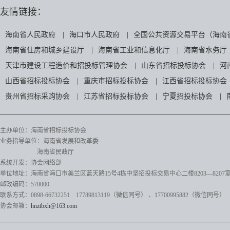
友情链接：
海南省人民政府
|
海口市人民政府
|
全国公共资源交易平台（海南
海南省住房和城乡建设厅
|
海南省工业和信息化厅
|
海南省水务厅
天津市建设工程造价和招投标管理协会
|
山东省招标投标协会
|
河
山西省招标投标协会
|
重庆市招标投标协会
|
江西省招标投标协会
贵州省招标采购协会
|
江苏省招标投标协会
|
宁夏招投标协会
|
主办单位：海南省招标投标协会
业务指导单位：海南省发展和改革委
海南省民政厅
系统开发：协会网络部
单位地址：海南省海口市美兰区蓝天路15号4栋中坚招投标交易中心二楼8203—8207
邮政编码：570000
联系方式：0898-66732251 17789813119（微信同号）
、17700995882
（微信同号）
协会邮箱：
hnztbxh@163.com