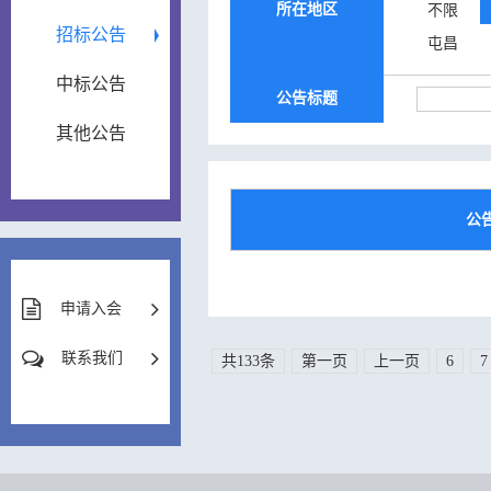
所在地区
不限
招标公告
屯昌
中标公告
公告标题
其他公告
公
申请入会
联系我们
共133条
第一页
上一页
6
7