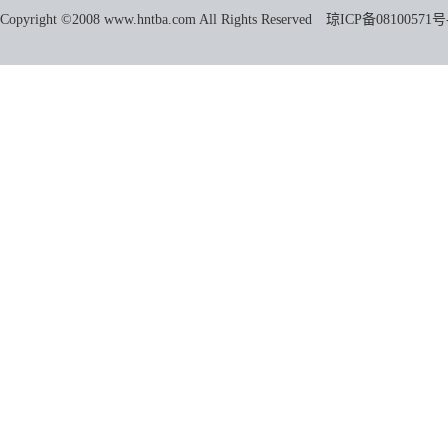
Copyright ©2008 www.hntba.com All Rights Reserved
琼ICP备08100571号