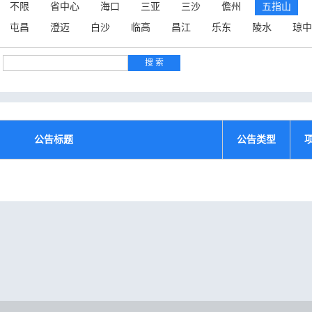
不限
省中心
海口
三亚
三沙
儋州
五指山
屯昌
澄迈
白沙
临高
昌江
乐东
陵水
琼中
公告标题
公告类型