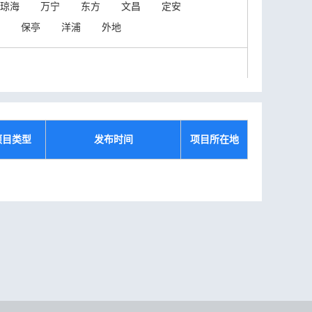
琼海
万宁
东方
文昌
定安
保亭
洋浦
外地
项目类型
发布时间
项目所在地