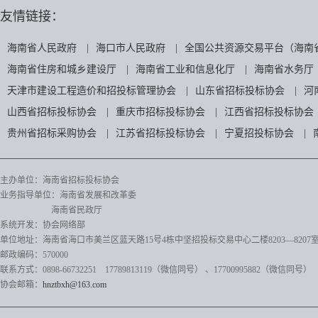
友情链接：
海南省人民政府
|
海口市人民政府
|
全国公共资源交易平台（海南
海南省住房和城乡建设厅
|
海南省工业和信息化厅
|
海南省水务厅
天津市建设工程造价和招投标管理协会
|
山东省招标投标协会
|
河
山西省招标投标协会
|
重庆市招标投标协会
|
江西省招标投标协会
贵州省招标采购协会
|
江苏省招标投标协会
|
宁夏招投标协会
|
主办单位：海南省招标投标协会
业务指导单位：海南省发展和改革委
海南省民政厅
系统开发：协会网络部
单位地址：海南省海口市美兰区蓝天路15号4栋中坚招投标交易中心二楼8203—8207
邮政编码：570000
联系方式：0898-66732251 17789813119（微信同号）
、17700995882
（微信同号）
协会邮箱：
hnztbxh@163.com