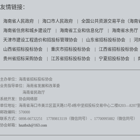
友情链接：
海南省人民政府
|
海口市人民政府
|
全国公共资源交易平台（海南
海南省住房和城乡建设厅
|
海南省工业和信息化厅
|
海南省水务厅
天津市建设工程造价和招投标管理协会
|
山东省招标投标协会
|
河
山西省招标投标协会
|
重庆市招标投标协会
|
江西省招标投标协会
贵州省招标采购协会
|
江苏省招标投标协会
|
宁夏招投标协会
|
主办单位：海南省招标投标协会
业务指导单位：海南省发展和改革委
海南省民政厅
系统开发：协会网络部
单位地址：海南省海口市美兰区蓝天路15号4栋中坚招投标交易中心二楼8203—8207
邮政编码：570000
联系方式：0898-66732251 17789813119（微信同号）
、17700995882
（微信同号）
协会邮箱：
hnztbxh@163.com