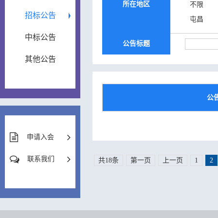
所在地区
不限
招标公告
屯昌
中标公告
公告标题
其他公告
公
申请入会
联系我们
共18条
第一页
上一页
1
2