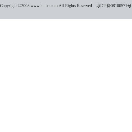
Copyright ©2008 www.hntba.com All Rights Reserved
琼ICP备08100571号