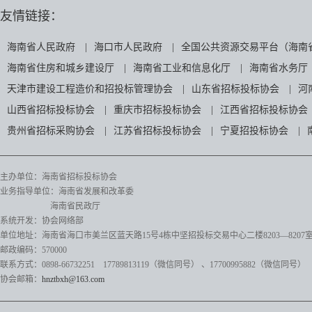
友情链接：
海南省人民政府
|
海口市人民政府
|
全国公共资源交易平台（海南
海南省住房和城乡建设厅
|
海南省工业和信息化厅
|
海南省水务厅
天津市建设工程造价和招投标管理协会
|
山东省招标投标协会
|
河
山西省招标投标协会
|
重庆市招标投标协会
|
江西省招标投标协会
贵州省招标采购协会
|
江苏省招标投标协会
|
宁夏招投标协会
|
主办单位：海南省招标投标协会
业务指导单位：海南省发展和改革委
海南省民政厅
系统开发：协会网络部
单位地址：海南省海口市美兰区蓝天路15号4栋中坚招投标交易中心二楼8203—8207
邮政编码：570000
联系方式：0898-66732251 17789813119（微信同号）
、17700995882
（微信同号）
协会邮箱：
hnztbxh@163.com