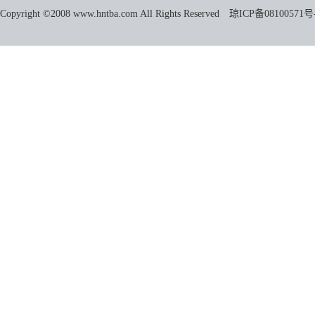
Copyright ©2008 www.hntba.com All Rights Reserved
琼ICP备08100571号