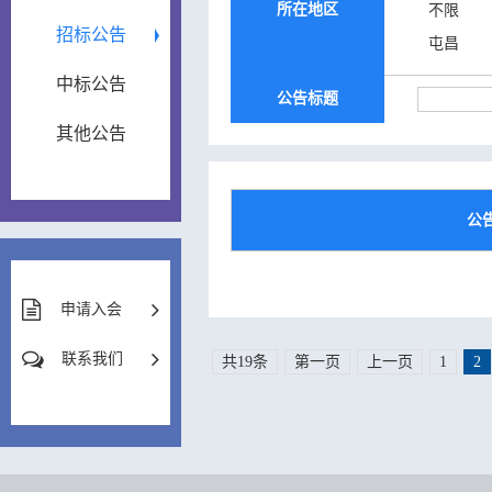
所在地区
不限
招标公告
屯昌
中标公告
公告标题
其他公告
公
申请入会
联系我们
共19条
第一页
上一页
1
2