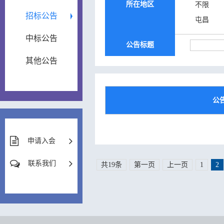
所在地区
不限
招标公告
屯昌
中标公告
公告标题
其他公告
公
申请入会
联系我们
共19条
第一页
上一页
1
2