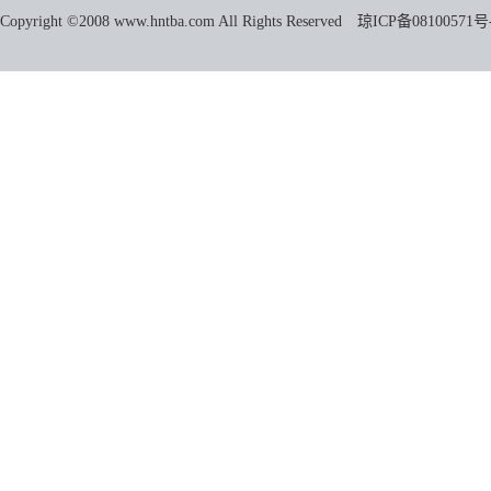
Copyright ©2008 www.hntba.com All Rights Reserved
琼ICP备08100571号