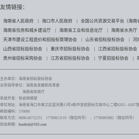
友情链接：
海南省人民政府
|
海口市人民政府
|
全国公共资源交易平台（海南
海南省住房和城乡建设厅
|
海南省工业和信息化厅
|
海南省水务厅
天津市建设工程造价和招投标管理协会
|
山东省招标投标协会
|
河
山西省招标投标协会
|
重庆市招标投标协会
|
江西省招标投标协会
贵州省招标采购协会
|
江苏省招标投标协会
|
宁夏招投标协会
|
主办单位：海南省招标投标协会
业务指导单位：海南省发展和改革委
海南省民政厅
系统开发：协会网络部
单位地址：海南省海口市美兰区蓝天路15号4栋中坚招投标交易中心二楼8203—8207
邮政编码：570000
联系方式：0898-66732251 17789813119（微信同号）
、17700995882
（微信同号）
协会邮箱：
hnztbxh@163.com