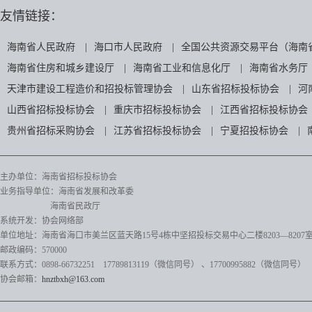
友情链接：
海南省人民政府
|
海口市人民政府
|
全国公共资源交易平台（海南
海南省住房和城乡建设厅
|
海南省工业和信息化厅
|
海南省水务厅
天津市建设工程造价和招投标管理协会
|
山东省招标投标协会
|
河
山西省招标投标协会
|
重庆市招标投标协会
|
江西省招标投标协会
贵州省招标采购协会
|
江苏省招标投标协会
|
宁夏招投标协会
|
主办单位：海南省招标投标协会
业务指导单位：海南省发展和改革委
海南省民政厅
系统开发：协会网络部
单位地址：海南省海口市美兰区蓝天路15号4栋中坚招投标交易中心二楼8203—8207
邮政编码：570000
联系方式：0898-66732251 17789813119（微信同号）
、17700995882
（微信同号）
协会邮箱：
hnztbxh@163.com