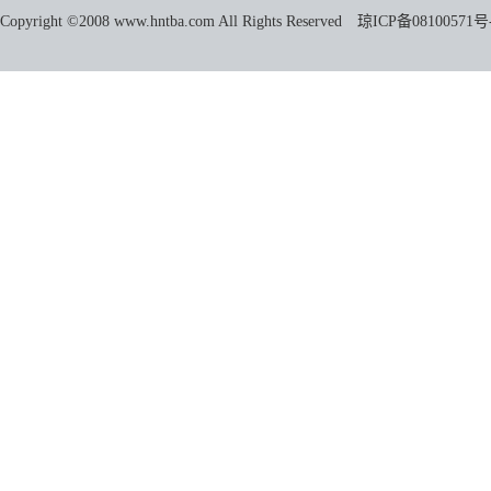
Copyright ©2008 www.hntba.com All Rights Reserved
琼ICP备08100571号