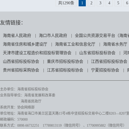
共1290条
1
2
3
4
5
6
友情链接：
海南省人民政府
|
海口市人民政府
|
全国公共资源交易平台（海南
海南省住房和城乡建设厅
|
海南省工业和信息化厅
|
海南省水务厅
天津市建设工程造价和招投标管理协会
|
山东省招标投标协会
|
河
山西省招标投标协会
|
重庆市招标投标协会
|
江西省招标投标协会
贵州省招标采购协会
|
江苏省招标投标协会
|
宁夏招投标协会
|
主办单位：海南省招标投标协会
业务指导单位：海南省发展和改革委
海南省民政厅
系统开发：协会网络部
单位地址：海南省海口市美兰区蓝天路15号4栋中坚招投标交易中心二楼8203—8207
邮政编码：570000
联系方式：0898-66732251 17789813119（微信同号）
、17700995882
（微信同号）