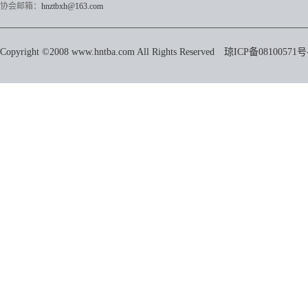
协会邮箱：
hnztbxh@163.com
Copyright ©2008 www.hntba.com All Rights Reserved
琼ICP备08100571号