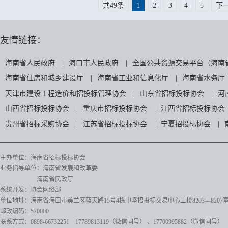
共49条
1
2
3
4
5
下
友情链接：
海南省人民政府
|
海口市人民政府
|
全国公共资源交易平台（海南
海南省住房和城乡建设厅
|
海南省工业和信息化厅
|
海南省水务厅
天津市建设工程造价和招投标管理协会
|
山东省招标投标协会
|
河
山西省招标投标协会
|
重庆市招标投标协会
|
江西省招标投标协会
贵州省招标采购协会
|
江苏省招标投标协会
|
宁夏招投标协会
|
主办单位：海南省招标投标协会
业务指导单位：海南省发展和改革委
海南省民政厅
系统开发：协会网络部
单位地址：海南省海口市美兰区蓝天路15号4栋中坚招投标交易中心二楼8203—8207
邮政编码：570000
联系方式：0898-66732251 17789813119（微信同号）
、17700995882
（微信同号）