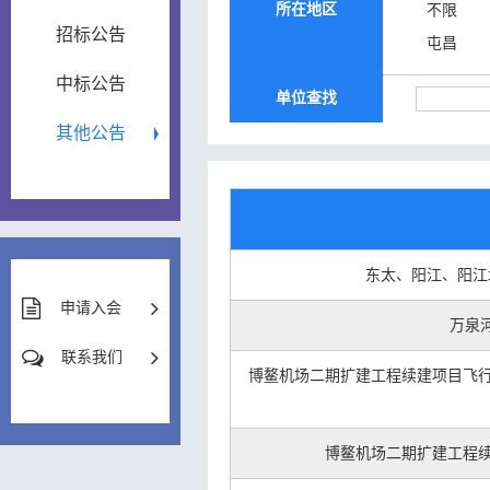
所在地区
不限
招标公告
屯昌
中标公告
单位查找
其他公告
东太、阳江、阳江
申请入会
万泉
联系我们
博鳌机场二期扩建工程续建项目飞行
博鳌机场二期扩建工程续