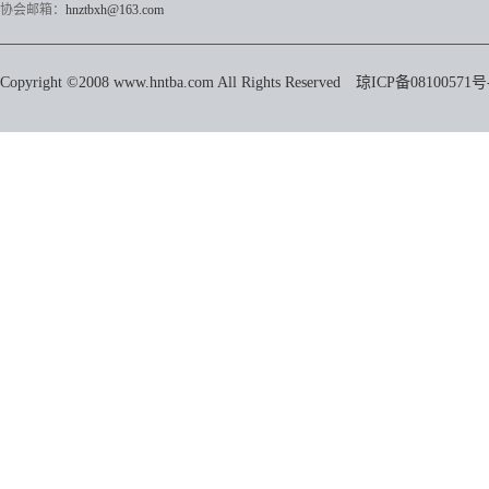
协会邮箱：
hnztbxh@163.com
Copyright ©2008 www.hntba.com All Rights Reserved
琼ICP备08100571号