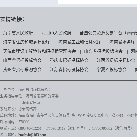
友情链接：
海南省人民政府
|
海口市人民政府
|
全国公共资源交易平台（海南
海南省住房和城乡建设厅
|
海南省工业和信息化厅
|
海南省水务厅
天津市建设工程造价和招投标管理协会
|
山东省招标投标协会
|
河
山西省招标投标协会
|
重庆市招标投标协会
|
江西省招标投标协会
贵州省招标采购协会
|
江苏省招标投标协会
|
宁夏招投标协会
|
主办单位：海南省招标投标协会
业务指导单位：海南省发展和改革委
海南省民政厅
系统开发：协会网络部
单位地址：海南省海口市美兰区蓝天路15号4栋中坚招投标交易中心二楼8203—8207
邮政编码：570000
联系方式：0898-66732251 17789813119（微信同号）
、17700995882
（微信同号）
协会邮箱：
hnztbxh@163.com