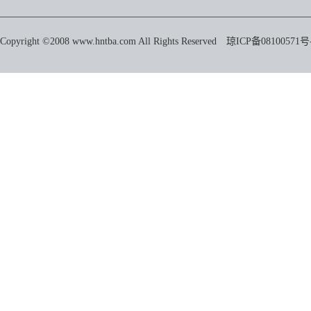
Copyright ©2008 www.hntba.com All Rights Reserved
琼ICP备08100571号