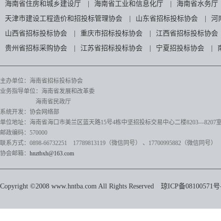
海南省住房和城乡建设厅
|
海南省工业和信息化厅
|
海南省水务厅
天津市建设工程造价和招投标管理协会
|
山东省招标投标协会
|
河
山西省招标投标协会
|
重庆市招标投标协会
|
江西省招标投标协会
贵州省招标采购协会
|
江苏省招标投标协会
|
宁夏招投标协会
|
主办单位：海南省招标投标协会
业务指导单位：海南省发展和改革委
海南省民政厅
系统开发：协会网络部
单位地址：海南省海口市美兰区蓝天路15号4栋中坚招投标交易中心二楼8203—8207
邮政编码：570000
联系方式：0898-66732251 17789813119（微信同号）
、17700995882
（微信同号）
协会邮箱：
hnztbxh@163.com
Copyright ©2008 www.hntba.com All Rights Reserved
琼ICP备08100571号