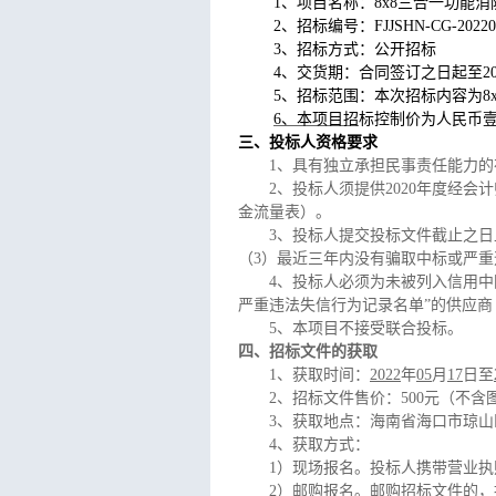
1
、项目名称：8x8三合一功能
2
、招标编号：FJJSHN-CG-20220
3
、招标方式：公开招标
4
、交货期：合同签订之日起至2
5
、招标范围：本次招标内容为8
6
、本项目招
标控制价为人民币壹仟
三、投标人资格要求
1
、具有独立承担民事责任能力的
2
、投标人须提供2020年度经
金流量表）。
3
、投标人提交投标文件截止之日
（3）最近三年内没有骗取中标或严
4
、投标人必须为未被列入信用中国网站(ww
严重违法失信行为记录名单”的供应商
5
、本项目不接受联合投标。
四、招标文件的获取
1
、获取时间：
2022
年
05
月
17
日至
2
、招标文件售价：500元（不含
3
、获取地点：海南省海口市琼山区
4
、获取方式：
1
）现场报名。投标人携带营业执
2
）
邮购报名。邮购招标文件的，