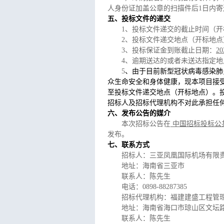
人身份证加盖公章的扫描件后1日内
五、投标文件的递交
1
、投标文件递交的截止时间（开
2
、投标文件递交地点（开标地点
3
、投标保证金到账截止日期：
20
4
、逾期送达的或者未送达指定地
5
、由于目前新型冠状病毒感染肺
众生命安全和身体健康，现本项目接
至投标文件递交地点（开标地点）。
招标人及招标代理机构不对此承担任
六、发布公告的媒介
本次招标公告在
中国招标投标公共服务平
发布。
七、联系方式
招标人：三亚凤凰国际机场有限
地址：海南省三亚市
联系人：陈先生
电话：0898-88287385
招标代理机构：福建建盛工程管
地址：海南省海口市琼山区文坛路海
联系人：陈先生