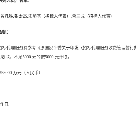
采购人员）名单：
春,曾凡胜,张太杰,宋熔基（招标人代表）,曾三成（招标人代表）
金额：
标代理服务费参考《原国家计委关于印发〈招标代理服务收费管理暂行办法〉
取，不足5000 元的按5000 元计取。
58000 万元（人民币）
工作日。