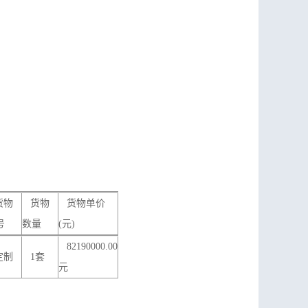
物
货物
货物单价
号
数量
(元)
82190000.00
定制
1套
元