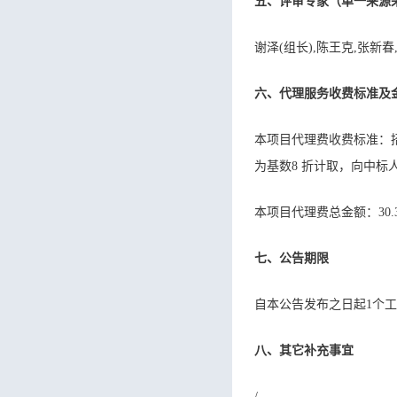
五、评审专家（单一来源
谢泽(组长),陈王克,张新
六、代理服务收费标准及
本项目代理费收费标准：招
为基数8 折计取，向中标人收
本项目代理费总金额：30.3
七、公告期限
自本公告发布之日起1个
八、其它补充事宜
/