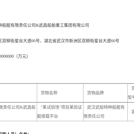
种船艇有限责任公司&武昌船舶重工集团有限公司
双柳街星谷大道66号、湖北省武汉市新洲区双柳街星谷大道66号
000000（万元）
货
货物名称
货物品牌
型
限责任公司&武昌船
“某试验场”项目某验证
武汉武船特种船艇有
艇搭载平台
限责任公司