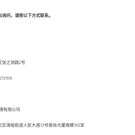
出询问，请按以下方式联系。
0515
市武昌区张之洞路2号
8-38231910
国泰和咨询管理有限公司
口市美兰区海甸街道人民大道33号振信大厦南楼502室