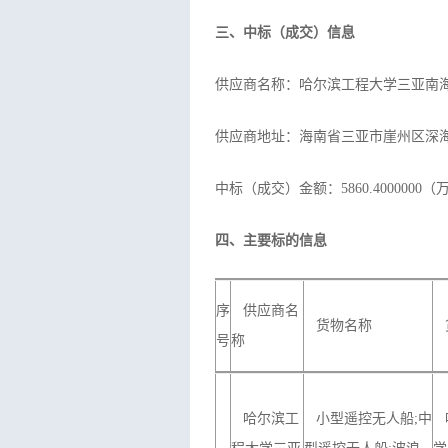
三、中标（成交）信息
供应商名称：哈尔滨工程大学三亚南
供应商地址：海南省三亚市崖州区深海
中标（成交）金额：5860.4000000（
四、主要标的信息
序
供应商名
货物名称
号
称
哈尔滨工
小型遥控无人船;中
哈