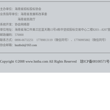
主办单位：海南省招标投标协会
业务指导单位：海南省发展和改革委
海南省民政厅
系统开发：协会网络部
单位地址：海南省海口市美兰区蓝天路15号4栋中坚招投标交易中心二楼8203—8207
邮政编码：570000
联系方式：0898-66732251 17789813119（微信同号）
、17700995882
（微信同号）
协会邮箱：
hnztbxh@163.com
Copyright ©2008 www.hntba.com All Rights Reserved
琼ICP备08100571号