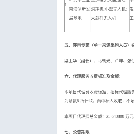
程大学三亚
型遥控无人船;波浪
学
1
南海创新发
滑翔机;小型无人机;
发
展基地
大载荷无人机
工
五、评审专家（单一来源采购人员）
梁卫华（组长）、马朝光、芦坤、张
六、代理服务收费标准及金额：
本项目代理费收费标准：招标代理服务
为基数8 折计取，向中标人收取，不足50
本项目代理费总金额：25.640800 
七、公告期限