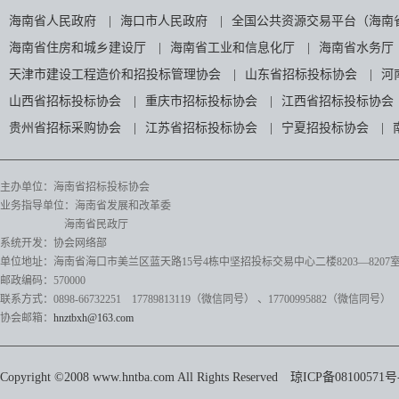
海南省人民政府
|
海口市人民政府
|
全国公共资源交易平台（海南
海南省住房和城乡建设厅
|
海南省工业和信息化厅
|
海南省水务厅
天津市建设工程造价和招投标管理协会
|
山东省招标投标协会
|
河
山西省招标投标协会
|
重庆市招标投标协会
|
江西省招标投标协会
贵州省招标采购协会
|
江苏省招标投标协会
|
宁夏招投标协会
|
主办单位：海南省招标投标协会
业务指导单位：海南省发展和改革委
海南省民政厅
系统开发：协会网络部
单位地址：海南省海口市美兰区蓝天路15号4栋中坚招投标交易中心二楼8203—8207
邮政编码：570000
联系方式：0898-66732251 17789813119（微信同号）
、17700995882
（微信同号）
协会邮箱：
hnztbxh@163.com
Copyright ©2008 www.hntba.com All Rights Reserved
琼ICP备08100571号