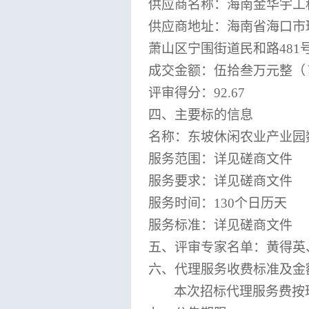
供应商名称：海南金华宇工
供应商地址：海南省海口市
萧山区宁围街道民和路481号
成交金额
：伍拾叁万元整
（
评审得分：
92.67
四、
主要标的信息
名称：东坡休闲农业产业园
服务范围：详见磋商文件
服务要求：详见磋商文件
服务时间：
130个日历天
服务标准：详见磋商文件
五、评审专家名单：黄得英
六、代理服务收费
标准及金
本次招标代理服务费
按