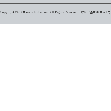
Copyright ©2008 www.hntba.com All Rights Reserved
琼ICP备08100571号