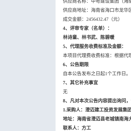
供应商名称：
中粤建设集团（海
供应商地址：海南省海口市龙华
成交金额：
2456432.47
（元）
4
、评审专家
（
名单
）
：
林诗童、林书武、陈碧暖
5
、代理服务收费标准及金额：
本项目代理费收费标准：
根据代
6
、公告期限
自本公告发布之日起
1个工作日。
7
、其它补充事宜
无
8
、凡对本次公告内容提出询问，
1.采购人：
澄迈建工投资发展集
地址：海南省澄迈县老城镇南海
联系人：
方工