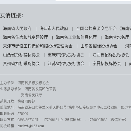
友情链接：
海南省人民政府
|
海口市人民政府
|
全国公共资源交易平台（海南
海南省住房和城乡建设厅
|
海南省工业和信息化厅
|
海南省水务厅
天津市建设工程造价和招投标管理协会
|
山东省招标投标协会
|
河
山西省招标投标协会
|
重庆市招标投标协会
|
江西省招标投标协会
贵州省招标采购协会
|
江苏省招标投标协会
|
宁夏招投标协会
|
主办单位：海南省招标投标协会
业务指导单位：海南省发展和改革委
海南省民政厅
系统开发：协会网络部
单位地址：海南省海口市美兰区蓝天路15号4栋中坚招投标交易中心二楼8203—8207
邮政编码：570000
联系方式：0898-66732251 17789813119（微信同号）
、17700995882
（微信同号）
协会邮箱：
hnztbxh@163.com