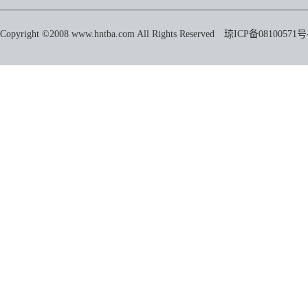
Copyright ©2008 www.hntba.com All Rights Reserved
琼ICP备08100571号