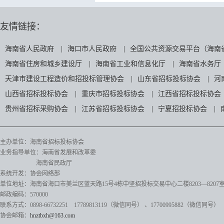
友情链接：
海南省人民政府
|
海口市人民政府
|
全国公共资源交易平台（海南
海南省住房和城乡建设厅
|
海南省工业和信息化厅
|
海南省水务厅
天津市建设工程造价和招投标管理协会
|
山东省招标投标协会
|
河
山西省招标投标协会
|
重庆市招标投标协会
|
江西省招标投标协会
贵州省招标采购协会
|
江苏省招标投标协会
|
宁夏招投标协会
|
主办单位：海南省招标投标协会
业务指导单位：海南省发展和改革委
海南省民政厅
系统开发：协会网络部
单位地址：海南省海口市美兰区蓝天路15号4栋中坚招投标交易中心二楼8203—8207
邮政编码：570000
联系方式：0898-66732251 17789813119（微信同号）
、17700995882
（微信同号）
协会邮箱：
hnztbxh@163.com