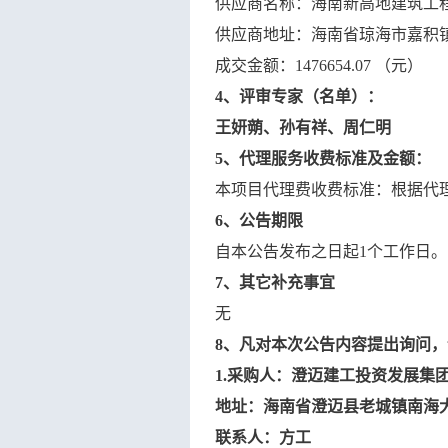
供应商名称：
海南新高地建筑工
供应商地址：海南省琼海市嘉积
成交金额：
1476654.07
（元）
4
、评审专家
（
名单
）
：
王妍蒴、孙有祥、周仁明
5
、代理服务收费标准及金额：
本项目代理费收费标准：
根据代
6
、公告期限
自本公告发布之日起
1个工作日。
7
、其它补充事宜
无
8
、凡对本次公告内容提出询问，
1.采购人：
澄迈建工投资发展集
地址：海南省澄迈县老城镇南海
联系人：
方工