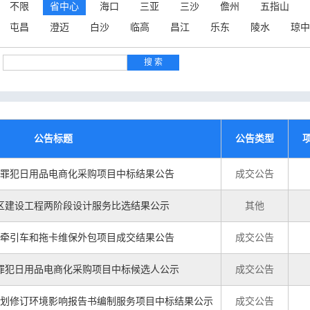
不限
省中心
海口
三亚
三沙
儋州
五指山
屯昌
澄迈
白沙
临高
昌江
乐东
陵水
琼中
公告标题
公告类型
7年度罪犯日用品电商化采购项目中标结果公告
成交公告
区建设工程两阶段设计服务比选结果公示
其他
6年牵引车和拖卡维保外包项目成交结果公告
成交公告
7年度罪犯日用品电商化采购项目中标候选人公示
成交公告
划修订环境影响报告书编制服务项目中标结果公示
成交公告