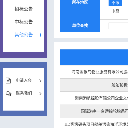
所在地区
不限
招标公告
屯昌
中标公告
单位查找
其他公告
海南金银岛物业服务有限公司股
申请入会
船舶轮机
联系我们
海南港航控股有限公司企业文
国际港务一台远控轮胎吊可
HD客滚码头项目船舶污染海洋环境