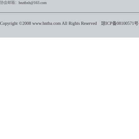
协会邮箱：
hnztbxh@163.com
Copyright ©2008 www.hntba.com All Rights Reserved
琼ICP备08100571号