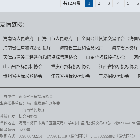
共1294条
1
2
3
4
5
6
友情链接：
海南省人民政府
|
海口市人民政府
|
全国公共资源交易平台（海南
海南省住房和城乡建设厅
|
海南省工业和信息化厅
|
海南省水务厅
天津市建设工程造价和招投标管理协会
|
山东省招标投标协会
|
河
山西省招标投标协会
|
重庆市招标投标协会
|
江西省招标投标协会
贵州省招标采购协会
|
江苏省招标投标协会
|
宁夏招投标协会
|
主办单位：海南省招标投标协会
业务指导单位：海南省发展和改革委
海南省民政厅
系统开发：协会网络部
单位地址：海南省海口市美兰区蓝天路15号4栋中坚招投标交易中心二楼8203—8207
邮政编码：570000
联系方式：0898-66732251 17789813119（微信同号）
、17700995882
（微信同号）