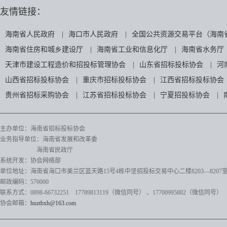
友情链接：
海南省人民政府
|
海口市人民政府
|
全国公共资源交易平台（海南
海南省住房和城乡建设厅
|
海南省工业和信息化厅
|
海南省水务厅
天津市建设工程造价和招投标管理协会
|
山东省招标投标协会
|
河
山西省招标投标协会
|
重庆市招标投标协会
|
江西省招标投标协会
贵州省招标采购协会
|
江苏省招标投标协会
|
宁夏招投标协会
|
主办单位：海南省招标投标协会
业务指导单位：海南省发展和改革委
海南省民政厅
系统开发：协会网络部
单位地址：海南省海口市美兰区蓝天路15号4栋中坚招投标交易中心二楼8203—8207
邮政编码：570000
联系方式：0898-66732251 17789813119（微信同号）
、17700995882
（微信同号）
协会邮箱：
hnztbxh@163.com