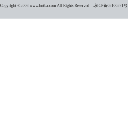
Copyright ©2008 www.hntba.com All Rights Reserved
琼ICP备08100571号