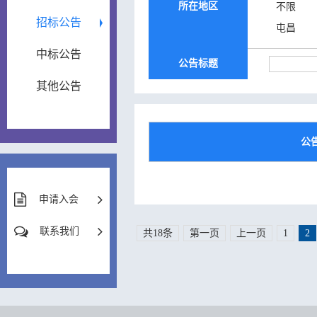
所在地区
不限
招标公告
屯昌
中标公告
公告标题
其他公告
公
申请入会
联系我们
共18条
第一页
上一页
1
2