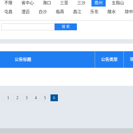
不限
省中心
海口
三亚
三沙
儋州
五指山
屯昌
澄迈
白沙
临高
昌江
乐东
陵水
琼中
公告标题
公告类型
1
2
3
4
5
6