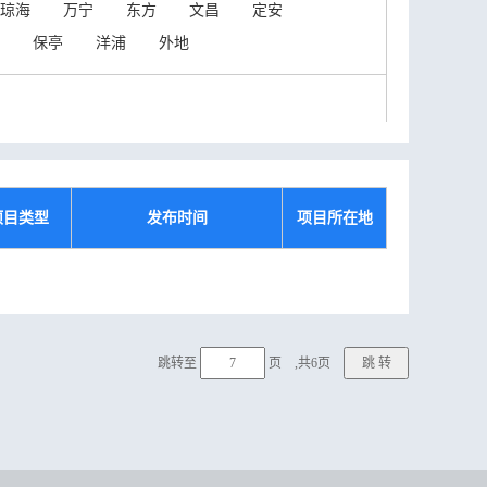
琼海
万宁
东方
文昌
定安
保亭
洋浦
外地
项目类型
发布时间
项目所在地
跳转至
页 ,共6页