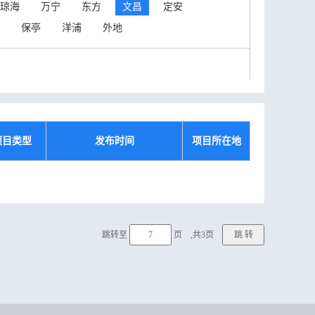
琼海
万宁
东方
文昌
定安
保亭
洋浦
外地
项目类型
发布时间
项目所在地
跳转至
页 ,共3页