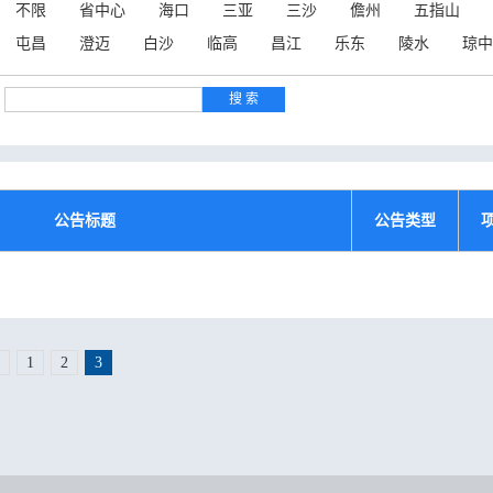
不限
省中心
海口
三亚
三沙
儋州
五指山
屯昌
澄迈
白沙
临高
昌江
乐东
陵水
琼中
公告标题
公告类型
1
2
3