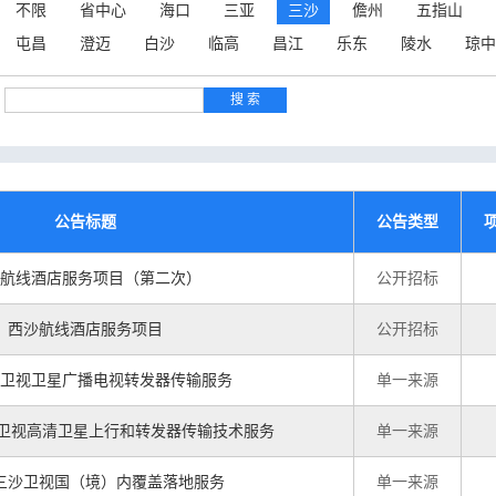
不限
省中心
海口
三亚
三沙
儋州
五指山
屯昌
澄迈
白沙
临高
昌江
乐东
陵水
琼中
公告标题
公告类型
航线酒店服务项目（第二次）
公开招标
西沙航线酒店服务项目
公开招标
三沙卫视卫星广播电视转发器传输服务
单一来源
26三沙卫视高清卫星上行和转发器传输技术服务
单一来源
6年三沙卫视国（境）内覆盖落地服务
单一来源