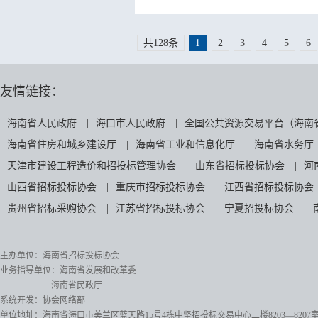
共128条
1
2
3
4
5
6
友情链接：
海南省人民政府
|
海口市人民政府
|
全国公共资源交易平台（海南
海南省住房和城乡建设厅
|
海南省工业和信息化厅
|
海南省水务厅
天津市建设工程造价和招投标管理协会
|
山东省招标投标协会
|
河
山西省招标投标协会
|
重庆市招标投标协会
|
江西省招标投标协会
贵州省招标采购协会
|
江苏省招标投标协会
|
宁夏招投标协会
|
主办单位：海南省招标投标协会
业务指导单位：海南省发展和改革委
海南省民政厅
系统开发：协会网络部
单位地址：海南省海口市美兰区蓝天路15号4栋中坚招投标交易中心二楼8203—8207