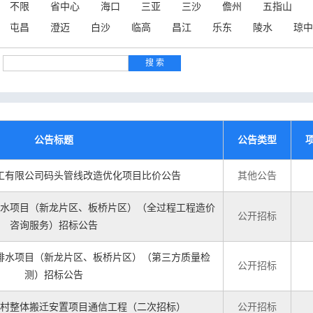
不限
省中心
海口
三亚
三沙
儋州
五指山
屯昌
澄迈
白沙
临高
昌江
乐东
陵水
琼中
公告标题
公告类型
工有限公司码头管线改造优化项目比价公告
其他公告
水项目（新龙片区、板桥片区）（全过程工程造价
公开招标
咨询服务）招标公告
排水项目（新龙片区、板桥片区）（第三方质量检
公开招标
测）招标公告
村整体搬迁安置项目通信工程（二次招标）
公开招标