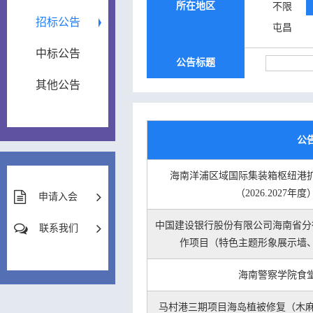
所在地区
不限
招标公告
屯昌
中标公告
公告标题
其他公告
公
海南洋浦区域国际集装箱枢纽港
（2026.2027
申请入会
中国建设银行股份有限公司海南省分
联系我们
作项目（特色主题形象展示墙
海南警察学院食
马村港三期项目海岛植被修复（木麻