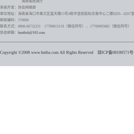
海南省民政厅
系统开发：协会网络部
单位地址：海南省海口市美兰区蓝天路15号4栋中坚招投标交易中心二楼8203—8207
邮政编码：570000
联系方式：0898-66732251 17789813119（微信同号）
、17700995882
（微信同号）
协会邮箱：
hnztbxh@163.com
Copyright ©2008 www.hntba.com All Rights Reserved
琼ICP备08100571号