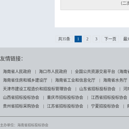
（二
共35条
1
2
3
下一页
最
友情链接：
海南省人民政府
|
海口市人民政府
|
全国公共资源交易平台（海南
海南省住房和城乡建设厅
|
海南省工业和信息化厅
|
海南省水务厅
天津市建设工程造价和招投标管理协会
|
山东省招标投标协会
|
河
山西省招标投标协会
|
重庆市招标投标协会
|
江西省招标投标协会
贵州省招标采购协会
|
江苏省招标投标协会
|
宁夏招投标协会
|
主办单位：海南省招标投标协会