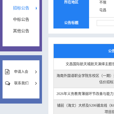
所在地区
不限
招标公告
屯昌
中标公告
公告标题
其他公告
公
文昌国际航天城航天演绎主题乐
申请入会
海南外国语职业学院东校区（一期）
估价招标
联系我们
2026年义务教育薄弱环节改善与能力
铺前（海文）大桥及S206铺龙线（K0+
项目