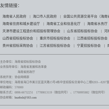
友情链接：
海南省人民政府
|
海口市人民政府
|
全国公共资源交易平台（海南
海南省住房和城乡建设厅
|
海南省工业和信息化厅
|
海南省水务厅
天津市建设工程造价和招投标管理协会
|
山东省招标投标协会
|
河
山西省招标投标协会
|
重庆市招标投标协会
|
江西省招标投标协会
贵州省招标采购协会
|
江苏省招标投标协会
|
宁夏招投标协会
|
主办单位：海南省招标投标协会
业务指导单位：海南省发展和改革委
海南省民政厅
系统开发：协会网络部
单位地址：海南省海口市美兰区蓝天路15号4栋中坚招投标交易中心二楼8203—8207
邮政编码：570000
联系方式：0898-66732251 17789813119（微信同号）
、17700995882
（微信同号）
协会邮箱：
hnztbxh@163.com