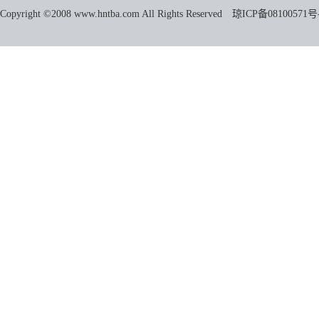
Copyright ©2008 www.hntba.com All Rights Reserved
琼ICP备08100571号