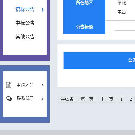
所在地区
不限
招标公告
屯昌
中标公告
公告标题
其他公告
公
申请入会
联系我们
共65条
第一页
上一页
1
2