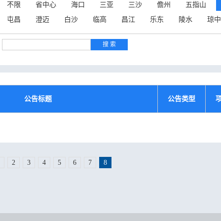
不限
省中心
海口
三亚
三沙
儋州
五指山
屯昌
澄迈
白沙
临高
昌江
乐东
陵水
琼中
公告标题
公告类型
2
3
4
5
6
7
8