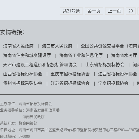
共2172条
第一页
上一页
29
友情链接：
海南省人民政府
|
海口市人民政府
|
全国公共资源交易平台（海南
海南省住房和城乡建设厅
|
海南省工业和信息化厅
|
海南省水务厅
天津市建设工程造价和招投标管理协会
|
山东省招标投标协会
|
河
山西省招标投标协会
|
重庆市招标投标协会
|
江西省招标投标协会
贵州省招标采购协会
|
江苏省招标投标协会
|
宁夏招投标协会
|
主办单位：海南省招标投标协会
业务指导单位：海南省发展和改革委
海南省民政厅
系统开发：协会网络部
单位地址：海南省海口市美兰区蓝天路15号4栋中坚招投标交易中心二楼8203—8207
邮政编码：570000