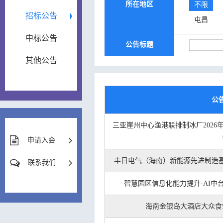
所在地区
不限
招标公告
屯昌
中标公告
公告标题
其他公告
公
三亚崖州中心渔港联排制冰厂2026年
申请入会
丰日电气（海南）新能源先进制造
联系我们
智慧园区信息化能力提升-AI中台及
海南金银岛大酒店大众食