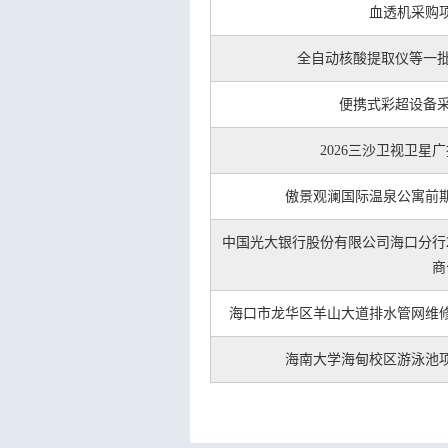
血透机采购
全自动核酸提取仪等一批
便携式彩超设备采
2026三沙卫视卫星
傲景观澜国际温泉公寓前
中国光大银行股份有限公司海口分行2
商
海口市龙华区羊山大道排水管网维
海南大学海甸校区游泳池