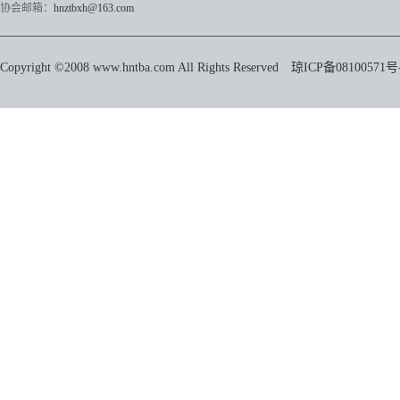
协会邮箱：
hnztbxh@163.com
Copyright ©2008 www.hntba.com All Rights Reserved
琼ICP备08100571号