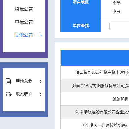
所在地区
不限
招标公告
屯昌
中标公告
单位查找
其他公告
海口集司2026年拖车拖卡常
申请入会
海南金银岛物业服务有限公司股
联系我们
船舶轮机
海南港航控股有限公司企业文
国际港务一台远控轮胎吊可