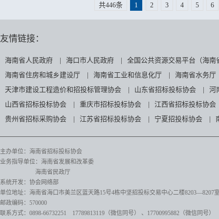
共446条
1
2
3
4
5
6
友情链接：
海南省人民政府
|
海口市人民政府
|
全国公共资源交易平台（海南
海南省住房和城乡建设厅
|
海南省工业和信息化厅
|
海南省水务厅
天津市建设工程造价和招投标管理协会
|
山东省招标投标协会
|
河
山西省招标投标协会
|
重庆市招标投标协会
|
江西省招标投标协会
贵州省招标采购协会
|
江苏省招标投标协会
|
宁夏招投标协会
|
主办单位：海南省招标投标协会
业务指导单位：海南省发展和改革委
海南省民政厅
系统开发：协会网络部
单位地址：海南省海口市美兰区蓝天路15号4栋中坚招投标交易中心二楼8203—8207
邮政编码：570000
联系方式：0898-66732251 17789813119（微信同号）
、17700995882
（微信同号）