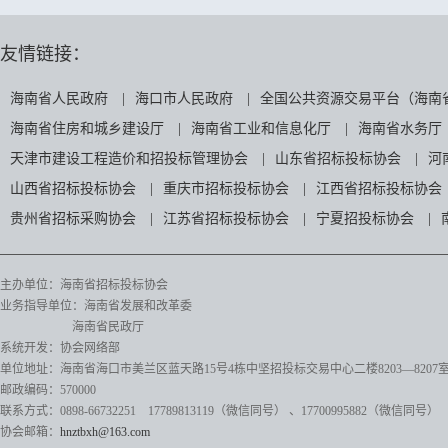
友情链接：
海南省人民政府
|
海口市人民政府
|
全国公共资源交易平台（海南
海南省住房和城乡建设厅
|
海南省工业和信息化厅
|
海南省水务厅
天津市建设工程造价和招投标管理协会
|
山东省招标投标协会
|
河
山西省招标投标协会
|
重庆市招标投标协会
|
江西省招标投标协会
贵州省招标采购协会
|
江苏省招标投标协会
|
宁夏招投标协会
|
主办单位：海南省招标投标协会
业务指导单位：海南省发展和改革委
海南省民政厅
系统开发：协会网络部
单位地址：海南省海口市美兰区蓝天路15号4栋中坚招投标交易中心二楼8203—8207
邮政编码：570000
联系方式：0898-66732251 17789813119（微信同号）
、17700995882
（微信同号）
协会邮箱：
hnztbxh@163.com