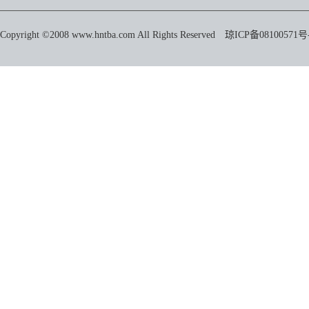
Copyright ©2008 www.hntba.com All Rights Reserved
琼ICP备08100571号