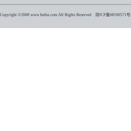
Copyright ©2008 www.hntba.com All Rights Reserved
琼ICP备08100571号