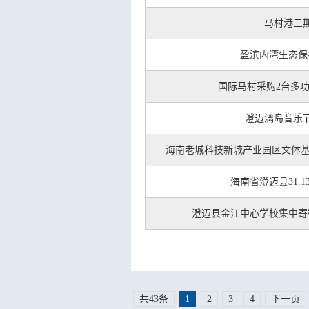
马村港三
盈滨内湾生态保
国际马村采购2台多
澄迈漓岛音乐
海南老城科技新城产业园区文体基
海南省澄迈县31.
澄迈县金江中心学校集中寄
共43条
1
2
3
4
下一页