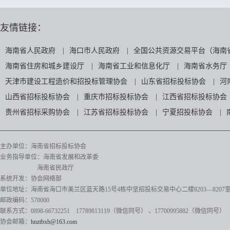
友情链接：
海南省人民政府
|
海口市人民政府
|
全国公共资源交易平台（海南
海南省住房和城乡建设厅
|
海南省工业和信息化厅
|
海南省水务厅
天津市建设工程造价和招投标管理协会
|
山东省招标投标协会
|
河
山西省招标投标协会
|
重庆市招标投标协会
|
江西省招标投标协会
贵州省招标采购协会
|
江苏省招标投标协会
|
宁夏招投标协会
|
主办单位：海南省招标投标协会
业务指导单位：海南省发展和改革委
海南省民政厅
系统开发：协会网络部
单位地址：海南省海口市美兰区蓝天路15号4栋中坚招投标交易中心二楼8203—8207
邮政编码：570000
联系方式：0898-66732251 17789813119（微信同号）
、17700995882
（微信同号）
协会邮箱：
hnztbxh@163.com