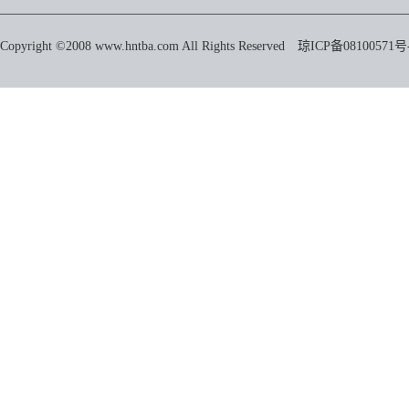
Copyright ©2008 www.hntba.com All Rights Reserved
琼ICP备08100571号