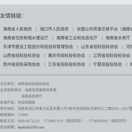
友情链接：
海南省人民政府
|
海口市人民政府
|
全国公共资源交易平台（海南
海南省住房和城乡建设厅
|
海南省工业和信息化厅
|
海南省水务厅
天津市建设工程造价和招投标管理协会
|
山东省招标投标协会
|
河
山西省招标投标协会
|
重庆市招标投标协会
|
江西省招标投标协会
贵州省招标采购协会
|
江苏省招标投标协会
|
宁夏招投标协会
|
主办单位：海南省招标投标协会
业务指导单位：海南省发展和改革委
海南省民政厅
系统开发：协会网络部
单位地址：海南省海口市美兰区蓝天路15号4栋中坚招投标交易中心二楼8203—8207
邮政编码：570000
联系方式：0898-66732251 17789813119（微信同号）
、17700995882
（微信同号）
协会邮箱：
hnztbxh@163.com