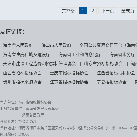
共23条
1
2
下一页
最末页
友情链接：
海南省人民政府
|
海口市人民政府
|
全国公共资源交易平台（海南
海南省住房和城乡建设厅
|
海南省工业和信息化厅
|
海南省水务厅
天津市建设工程造价和招投标管理协会
|
山东省招标投标协会
|
河
山西省招标投标协会
|
重庆市招标投标协会
|
江西省招标投标协会
贵州省招标采购协会
|
江苏省招标投标协会
|
宁夏招投标协会
|
主办单位：海南省招标投标协会
业务指导单位：海南省发展和改革委
海南省民政厅
系统开发：协会网络部
单位地址：海南省海口市美兰区蓝天路15号4栋中坚招投标交易中心二楼8203—8207
邮政编码：570000