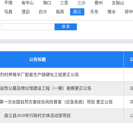
不限
省中心
海口
三亚
三沙
儋州
五指山
屯昌
澄迈
白沙
临高
昌江
乐东
陵水
琼中
公告标题
烈村养殖羊厂配套生产路硬化工程更正公告
益性公墓及殡仪馆建设工程（一期）勘察更正公告
第一次全国自然灾害综合风险普查（应急系统）项目 更正公告
昌江县2018年行政村文体活动室项目