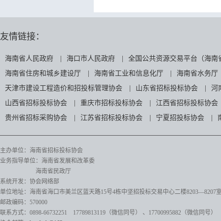
友情链接：
海南省人民政府
|
海口市人民政府
|
全国公共资源交易平台（海南
海南省住房和城乡建设厅
|
海南省工业和信息化厅
|
海南省水务厅
天津市建设工程造价和招投标管理协会
|
山东省招标投标协会
|
河
山西省招标投标协会
|
重庆市招标投标协会
|
江西省招标投标协会
贵州省招标采购协会
|
江苏省招标投标协会
|
宁夏招投标协会
|
主办单位：海南省招标投标协会
业务指导单位：海南省发展和改革委
海南省民政厅
系统开发：协会网络部
单位地址：海南省海口市美兰区蓝天路15号4栋中坚招投标交易中心二楼8203—8207
邮政编码：570000
联系方式：0898-66732251 17789813119（微信同号）
、17700995882
（微信同号）