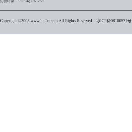
协会邮箱：
hnztbxh@163.com
Copyright ©2008 www.hntba.com All Rights Reserved
琼ICP备08100571号