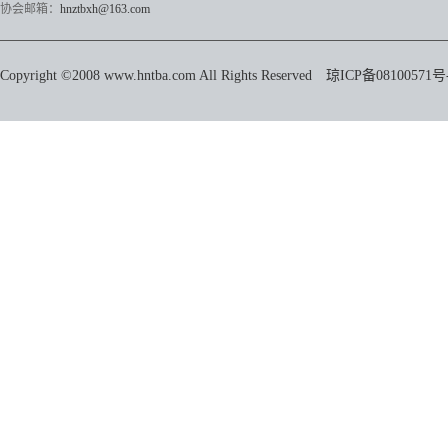
协会邮箱：
hnztbxh@163.com
Copyright ©2008 www.hntba.com All Rights Reserved
琼ICP备08100571号