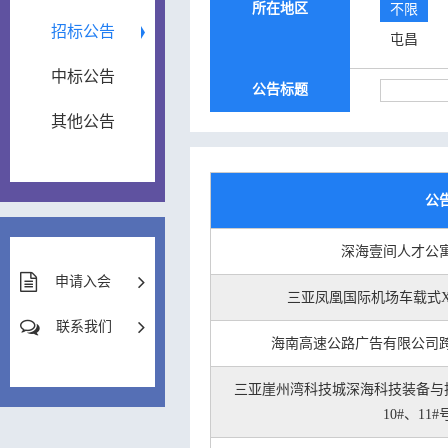
所在地区
不限
招标公告
屯昌
中标公告
公告标题
其他公告
公
深海壹间人才公
申请入会
三亚凤凰国际机场车载式
联系我们
海南高速公路广告有限公司
三亚崖州湾科技城深海科技装备与技术
10#、11