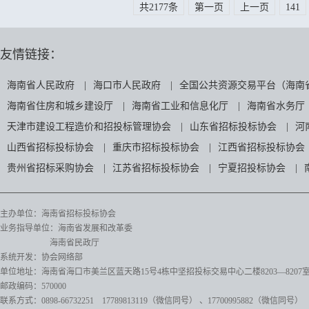
共2177条
第一页
上一页
141
友情链接：
海南省人民政府
|
海口市人民政府
|
全国公共资源交易平台（海南
海南省住房和城乡建设厅
|
海南省工业和信息化厅
|
海南省水务厅
天津市建设工程造价和招投标管理协会
|
山东省招标投标协会
|
河
山西省招标投标协会
|
重庆市招标投标协会
|
江西省招标投标协会
贵州省招标采购协会
|
江苏省招标投标协会
|
宁夏招投标协会
|
主办单位：海南省招标投标协会
业务指导单位：海南省发展和改革委
海南省民政厅
系统开发：协会网络部
单位地址：海南省海口市美兰区蓝天路15号4栋中坚招投标交易中心二楼8203—8207
邮政编码：570000
联系方式：0898-66732251 17789813119（微信同号）
、17700995882
（微信同号）